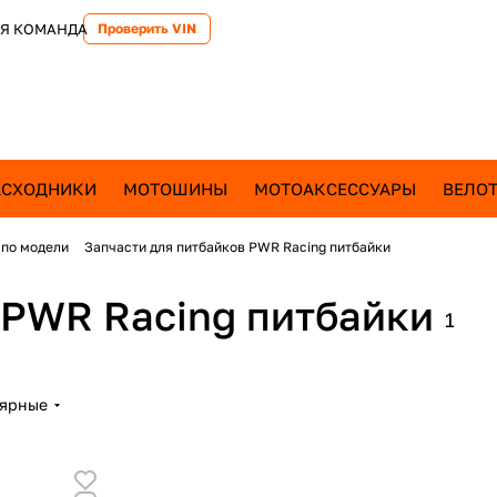
Я КОМАНДА
Проверить VIN
АСХОДНИКИ
МОТОШИНЫ
МОТОАКСЕССУАРЫ
ВЕЛОТ
 по модели
Запчасти для питбайков PWR Racing питбайки
 PWR Racing питбайки
1
лярные