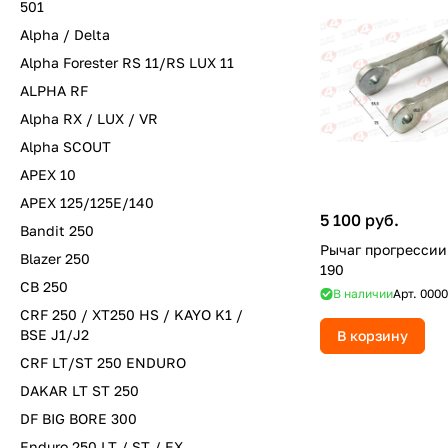
501
Alpha / Delta
Alpha Forester RS 11/RS LUX 11
ALPHA RF
Alpha RX / LUX / VR
Alpha SCOUT
APEX 10
APEX 125/125E/140
5 100 руб.
Bandit 250
Рычаг прогрессии
Blazer 250
190
CB 250
В наличии
Арт.
0000
CRF 250 / XT250 HS / KAYO K1 /
BSE J1/J2
В корзину
CRF LT/ST 250 ENDURO
DAKAR LT ST 250
DF BIG BORE 300
Enduro 250 LT / ST / EX